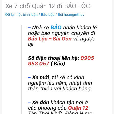
Xe 7 chỗ Quận 12 đi BẢO LỘC
Để lại một bình luận
/
Bảo Lộc
/ Bởi
hoangmthuy
–
Nhà xe
BẢO
nhận khách lẻ
hoặc bao nguyên chuyến đi
Bảo Lộc – Sài Gòn
và ngược
lại
Số điện thoại liên hệ:
0905
953 057
( Bảo)
–
Xe mới
, tài xế có kinh
nghiệm lâu năm, nhiệt tình
thân thiện với khách hàng.
–
Xe
đón
khách tận nơi ở
các phường của
Quận 12
:
Tân Thới Nhất, Đông Hưng