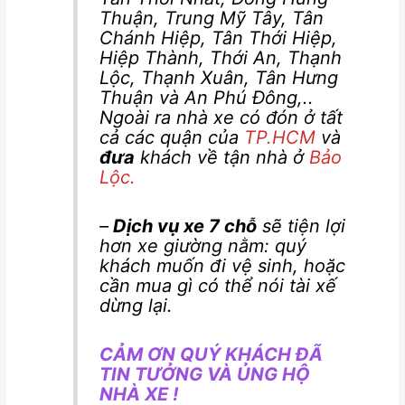
Thuận, Trung Mỹ Tây, Tân
Chánh Hiệp, Tân Thới Hiệp,
Hiệp Thành, Thới An, Thạnh
Lộc, Thạnh Xuân, Tân Hưng
Thuận và An Phú Đông
,..
Ngoài ra nhà xe có đón ở tất
cả các quận của
TP.HCM
và
đưa
khách về tận nhà ở
Bảo
Lộc.
–
Dịch vụ xe 7 chỗ
sẽ tiện lợi
hơn xe giường nằm: quý
khách muốn đi vệ sinh, hoặc
cần mua gì có thể nói tài xế
dừng lại.
CẢM ƠN QUÝ KHÁCH ĐÃ
TIN TƯỞNG VÀ ỦNG HỘ
NHÀ XE !