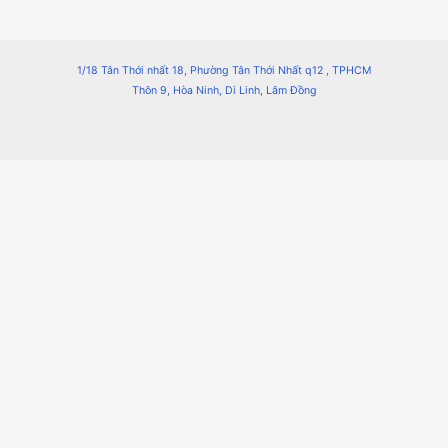
1/18 Tân Thới nhất 18, Phường Tân Thới Nhất q12 , TPHCM
Thôn 9, Hòa Ninh, Di Linh, Lâm Đồng